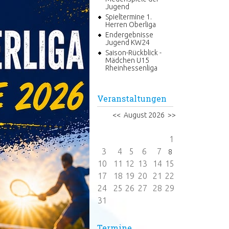
Jugend
Spieltermine 1.
Herren Oberliga
Endergebnisse
Jugend KW24
Saison-Rückblick -
Mädchen U15
Rheinhessenliga
Veranstaltungen
<<
August 2026
>>
Mo
Di
Mi
Do
Fr
Sa
So
1
2
3
4
5
6
7
9
8
10
11
12
13
14
15
16
17
18
19
20
21
22
23
24
25
26
27
28
29
30
31
Termine